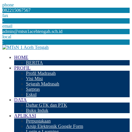
phone
082215067567
fax
-
email
admin@mtsn1acehtengah.sch.id
local
:
HOME
BERITA
PROFIL
Profil Madrasah
Visi Misi
Sejarah Madrasah
Sarpras
Eskul
DATA
Daftar GTK dan PTK
Buku Induk
APLIKASI
Perpustakaan
Arsip Elektronik Google Form
Login e-Learning