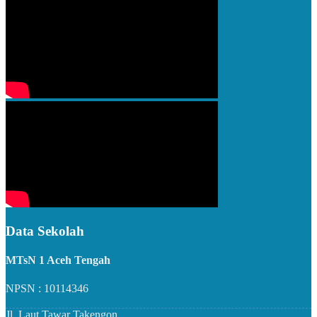
Data Sekolah
MTsN 1 Aceh Tengah
NPSN : 10114346
Jl. Laut Tawar Takengon