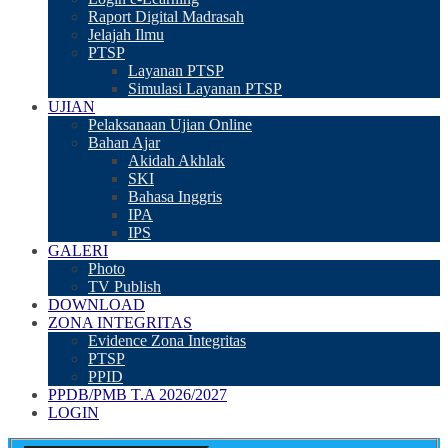
Raport Digital Madrasah
Jelajah Ilmu
PTSP
Layanan PTSP
Simulasi Layanan PTSP
UJIAN
Pelaksanaan Ujian Online
Bahan Ajar
Akidah Akhlak
SKI
Bahasa Inggris
IPA
IPS
GALERI
Photo
TV Publish
DOWNLOAD
ZONA INTEGRITAS
Evidence Zona Integritas
PTSP
PPID
PPDB/PMB T.A 2026/2027
LOGIN