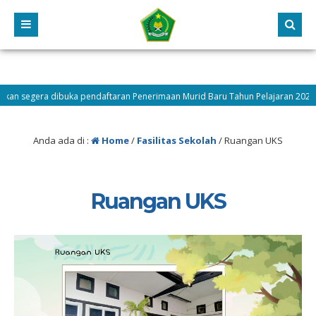
egera dibuka pendaftaran Penerimaan Murid Baru Tahun Pelajaran 2026/2027 
gah
Anda ada di :
Home
/
Fasilitas Sekolah
/
Ruangan UKS
Ruangan UKS