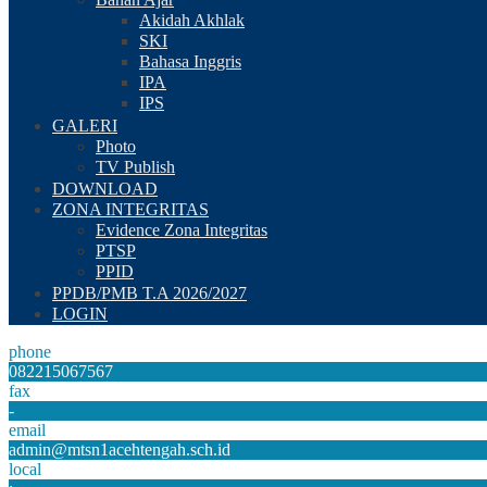
Akidah Akhlak
SKI
Bahasa Inggris
IPA
IPS
GALERI
Photo
TV Publish
DOWNLOAD
ZONA INTEGRITAS
Evidence Zona Integritas
PTSP
PPID
PPDB/PMB T.A 2026/2027
LOGIN
phone
082215067567
fax
-
email
admin@mtsn1acehtengah.sch.id
local