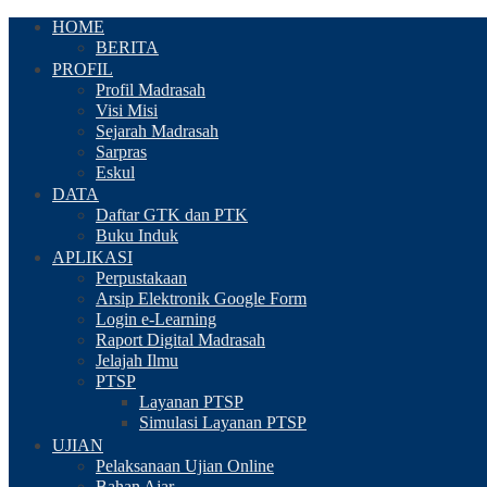
HOME
BERITA
PROFIL
Profil Madrasah
Visi Misi
Sejarah Madrasah
Sarpras
Eskul
DATA
Daftar GTK dan PTK
Buku Induk
APLIKASI
Perpustakaan
Arsip Elektronik Google Form
Login e-Learning
Raport Digital Madrasah
Jelajah Ilmu
PTSP
Layanan PTSP
Simulasi Layanan PTSP
UJIAN
Pelaksanaan Ujian Online
Bahan Ajar