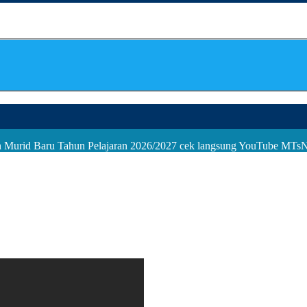
an Murid Baru Tahun Pelajaran 2026/2027 cek langsung YouTube MTs