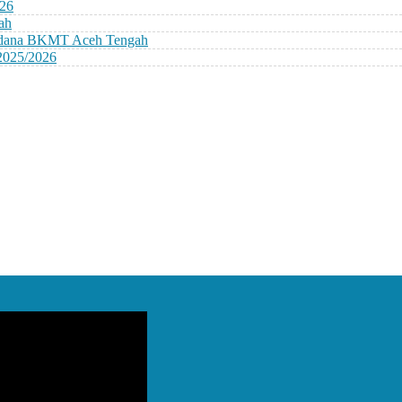
026
ah
erdana BKMT Aceh Tengah
2025/2026