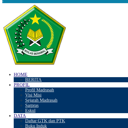
:
HOME
BERITA
PROFIL
Profil Madrasah
Visi Misi
Sejarah Madrasah
Sarpras
Eskul
DATA
Daftar GTK dan PTK
Buku Induk