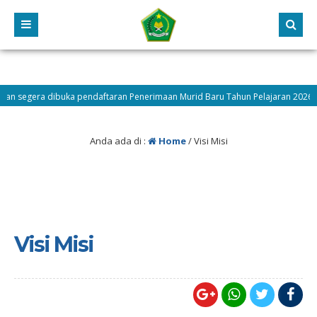
segera dibuka pendaftaran Penerimaan Murid Baru Tahun Pelajaran 2026/2027
ngah
Anda ada di :
Home
/
Visi Misi
Visi Misi