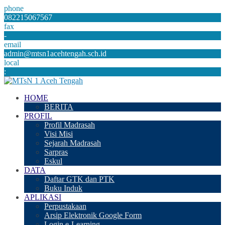
phone
082215067567
fax
-
email
admin@mtsn1acehtengah.sch.id
local
:
HOME
BERITA
PROFIL
Profil Madrasah
Visi Misi
Sejarah Madrasah
Sarpras
Eskul
DATA
Daftar GTK dan PTK
Buku Induk
APLIKASI
Perpustakaan
Arsip Elektronik Google Form
Login e-Learning