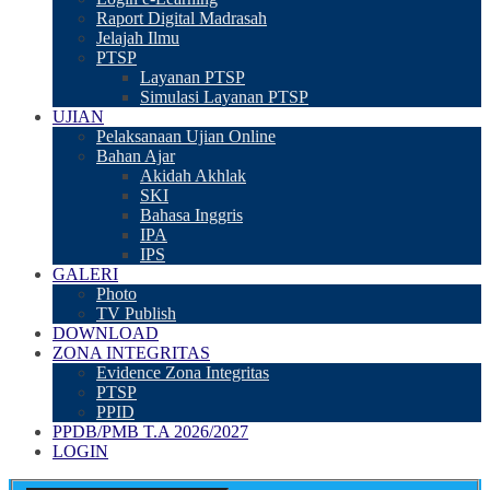
Raport Digital Madrasah
Jelajah Ilmu
PTSP
Layanan PTSP
Simulasi Layanan PTSP
UJIAN
Pelaksanaan Ujian Online
Bahan Ajar
Akidah Akhlak
SKI
Bahasa Inggris
IPA
IPS
GALERI
Photo
TV Publish
DOWNLOAD
ZONA INTEGRITAS
Evidence Zona Integritas
PTSP
PPID
PPDB/PMB T.A 2026/2027
LOGIN