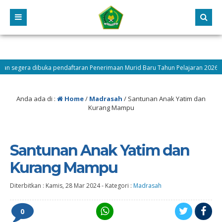
gera dibuka pendaftaran Penerimaan Murid Baru Tahun Pelajaran 2026/2027 c
ah
Anda ada di :
Home
/
Madrasah
/
Santunan Anak Yatim dan
Kurang Mampu
Santunan Anak Yatim dan
Kurang Mampu
Diterbitkan :
Kamis, 28 Mar 2024
-
Kategori :
Madrasah
0