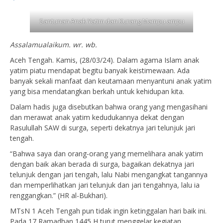
Santunan Anak Yatim dan Kurang Mampu ampu
Assalamualaikum. wr. wb.
Aceh Tengah. Kamis, (28/03/24). Dalam agama Islam anak
yatim piatu mendapat begitu banyak keistimewaan. Ada
banyak sekali manfaat dan keutamaan menyantuni anak yatim
yang bisa mendatangkan berkah untuk kehidupan kita.
Dalam hadis juga disebutkan bahwa orang yang mengasihani
dan merawat anak yatim kedudukannya dekat dengan
Rasulullah SAW di surga, seperti dekatnya jari telunjuk jari
tengah.
“Bahwa saya dan orang-orang yang memelihara anak yatim
dengan baik akan berada di surga, bagaikan dekatnya jari
telunjuk dengan jari tengah, lalu Nabi mengangkat tangannya
dan memperlihatkan jari telunjuk dan jari tengahnya, lalu ia
renggangkan.” (HR al-Bukhari).
MTsN 1 Aceh Tengah pun tidak ingin ketinggalan hari baik ini.
Pada 17 Ramadhan 1445 H turut menggelar kegiatan