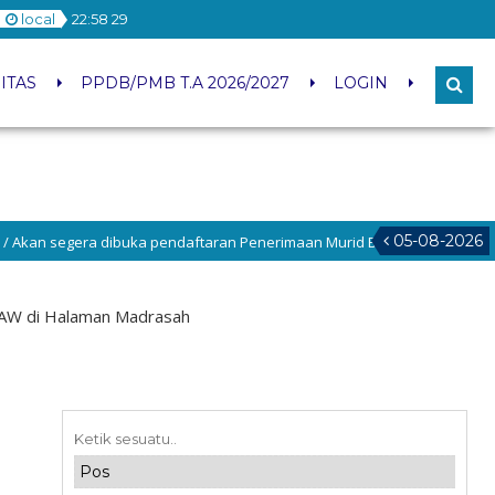
local
22
:
58
30
ITAS
PPDB/PMB T.A 2026/2027
LOGIN
05-08-2026
ibuka pendaftaran Penerimaan Murid Baru Tahun Pelajaran 2026/2027 ce
SAW di Halaman Madrasah