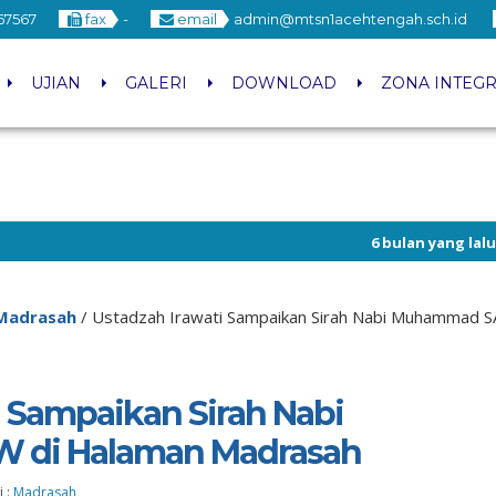
67567
fax
-
email
admin@mtsn1acehtengah.sch.id
UJIAN
GALERI
DOWNLOAD
ZONA INTEGR
6 bulan yang lalu
/ Akan segera d
MTsN 1 Aceh Tengah
Madrasah
/
Ustadzah Irawati Sampaikan Sirah Nabi Muhammad 
i Sampaikan Sirah Nabi
di Halaman Madrasah
i :
Madrasah