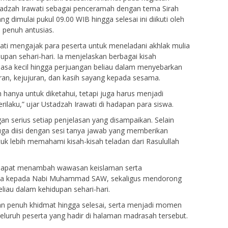
dzah Irawati sebagai penceramah dengan tema Sirah
imulai pukul 09.00 WIB hingga selesai ini diikuti oleh
 penuh antusias.
ti mengajak para peserta untuk meneladani akhlak mulia
n sehari-hari. Ia menjelaskan berbagai kisah
 masa kecil hingga perjuangan beliau dalam menyebarkan
an, kejujuran, dan kasih sayang kepada sesama.
anya untuk diketahui, tetapi juga harus menjadi
laku,” ujar Ustadzah Irawati di hadapan para siswa.
n serius setiap penjelasan yang disampaikan. Selain
juga diisi dengan sesi tanya jawab yang memberikan
k lebih memahami kisah-kisah teladan dari Rasulullah
n dapat menambah wawasan keislaman serta
wa kepada Nabi Muhammad SAW, sekaligus mendorong
liau dalam kehidupan sehari-hari.
an penuh khidmat hingga selesai, serta menjadi momen
eluruh peserta yang hadir di halaman madrasah tersebut.