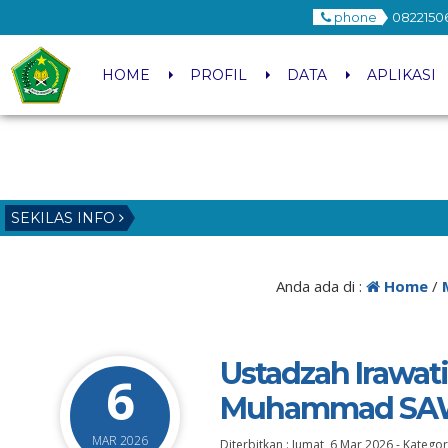
phone
0822150
HOME
PROFIL
DATA
APLIKASI
SEKILAS INFO
Anda ada di :
Home
/
Ustadzah Irawat
6
Muhammad SAW 
MAR 2026
Diterbitkan :
Jumat, 6 Mar 2026
-
Kategor