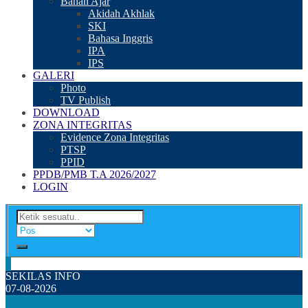
Bahan Ajar
Akidah Akhlak
SKI
Bahasa Inggris
IPA
IPS
GALERI
Photo
TV Publish
DOWNLOAD
ZONA INTEGRITAS
Evidence Zona Integritas
PTSP
PPID
PPDB/PMB T.A 2026/2027
LOGIN
SEKILAS INFO
07-08-2026