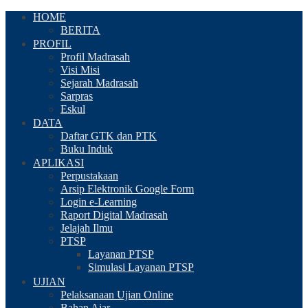
HOME
BERITA
PROFIL
Profil Madrasah
Visi Misi
Sejarah Madrasah
Sarpras
Eskul
DATA
Daftar GTK dan PTK
Buku Induk
APLIKASI
Perpustakaan
Arsip Elektronik Google Form
Login e-Learning
Raport Digital Madrasah
Jelajah Ilmu
PTSP
Layanan PTSP
Simulasi Layanan PTSP
UJIAN
Pelaksanaan Ujian Online
Bahan Ajar