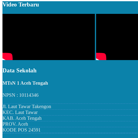
Video Terbaru
Data Sekolah
MTsN 1 Aceh Tengah
NPSN : 10114346
Jl. Laut Tawar Takengon
KEC.
Laut Tawar
KAB.
Aceh Tengah
PROV.
Aceh
KODE POS
24591