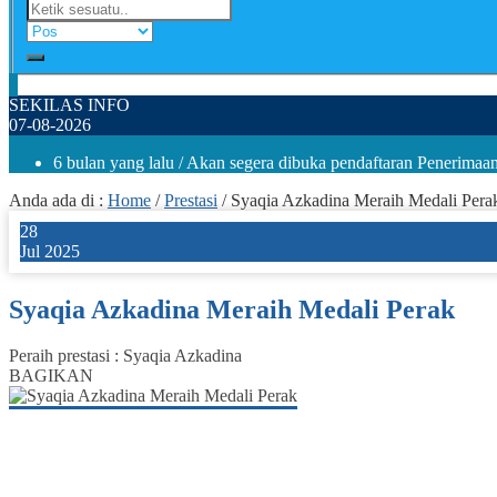
SEKILAS INFO
07-08-2026
6 bulan yang lalu
/ Akan segera dibuka pendaftaran Penerima
Anda ada di :
Home
/
Prestasi
/
Syaqia Azkadina Meraih Medali Pera
28
Jul 2025
Syaqia Azkadina Meraih Medali Perak
Peraih prestasi : Syaqia Azkadina
BAGIKAN