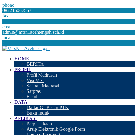
phone
082215067567
fax
-
email
admin@mtsn1acehtengah.sch.id
local
:
HOME
BERITA
PROFIL
Profil Madrasah
Visi Misi
Sejarah Madrasah
Sarpras
Eskul
DATA
Daftar GTK dan PTK
Buku Induk
APLIKASI
Perpustakaan
Arsip Elektronik Google Form
Login e-Learning