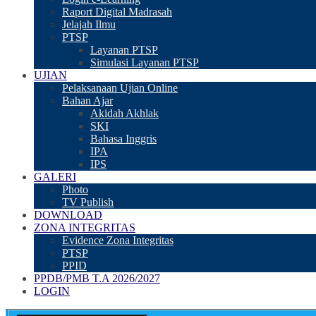
Raport Digital Madrasah
Jelajah Ilmu
PTSP
Layanan PTSP
Simulasi Layanan PTSP
UJIAN
Pelaksanaan Ujian Online
Bahan Ajar
Akidah Akhlak
SKI
Bahasa Inggris
IPA
IPS
GALERI
Photo
TV Publish
DOWNLOAD
ZONA INTEGRITAS
Evidence Zona Integritas
PTSP
PPID
PPDB/PMB T.A 2026/2027
LOGIN