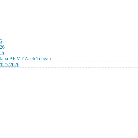
6
026
ah
erdana BKMT Aceh Tengah
2025/2026