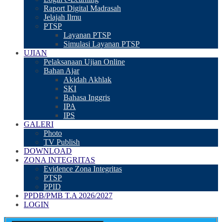
Raport Digital Madrasah
Jelajah Ilmu
PTSP
Layanan PTSP
Simulasi Layanan PTSP
UJIAN
Pelaksanaan Ujian Online
Bahan Ajar
Akidah Akhlak
SKI
Bahasa Inggris
IPA
IPS
GALERI
Photo
TV Publish
DOWNLOAD
ZONA INTEGRITAS
Evidence Zona Integritas
PTSP
PPID
PPDB/PMB T.A 2026/2027
LOGIN