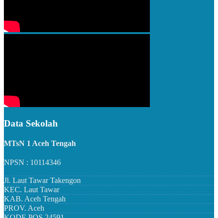
Data Sekolah
MTsN 1 Aceh Tengah
NPSN : 10114346
Jl. Laut Tawar Takengon
KEC.
Laut Tawar
KAB.
Aceh Tengah
PROV.
Aceh
KODE POS
24591