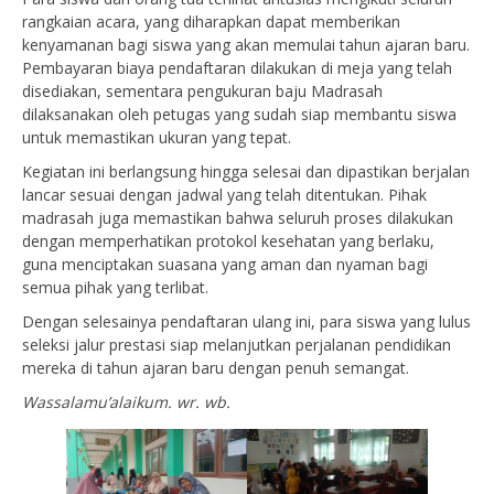
rangkaian acara, yang diharapkan dapat memberikan
kenyamanan bagi siswa yang akan memulai tahun ajaran baru.
Pembayaran biaya pendaftaran dilakukan di meja yang telah
disediakan, sementara pengukuran baju Madrasah
dilaksanakan oleh petugas yang sudah siap membantu siswa
untuk memastikan ukuran yang tepat.
Kegiatan ini berlangsung hingga selesai dan dipastikan berjalan
lancar sesuai dengan jadwal yang telah ditentukan. Pihak
madrasah juga memastikan bahwa seluruh proses dilakukan
dengan memperhatikan protokol kesehatan yang berlaku,
guna menciptakan suasana yang aman dan nyaman bagi
semua pihak yang terlibat.
Dengan selesainya pendaftaran ulang ini, para siswa yang lulus
seleksi jalur prestasi siap melanjutkan perjalanan pendidikan
mereka di tahun ajaran baru dengan penuh semangat.
Wassalamu’alaikum. wr. wb.