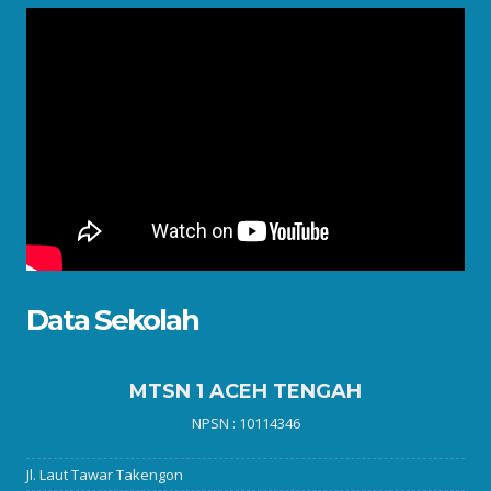
Data Sekolah
MTSN 1 ACEH TENGAH
NPSN : 10114346
Jl. Laut Tawar Takengon