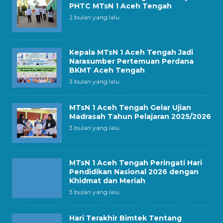
PHTC MTsN 1 Aceh Tengah
2 bulan yang lalu
Kepala MTsN 1 Aceh Tengah Jadi
Narasumber Pertemuan Perdana
BKMT Aceh Tengah
3 bulan yang lalu
MTsN 1 Aceh Tengah Gelar Ujian
Madrasah Tahun Pelajaran 2025/2026
3 bulan yang lalu
MTsN 1 Aceh Tengah Peringati Hari
Pendidikan Nasional 2026 dengan
Khidmat dan Meriah
3 bulan yang lalu
Hari Terakhir Bimtek Tentang