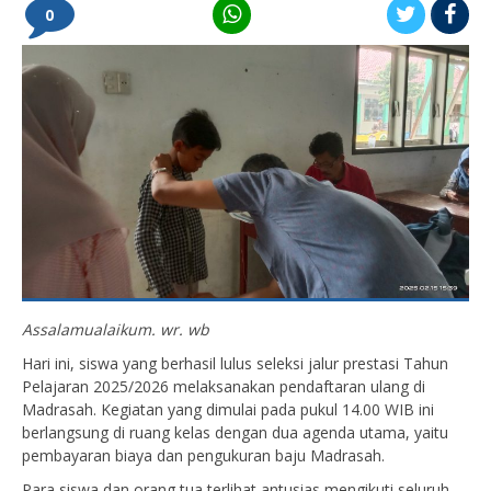
0
Assalamualaikum. wr. wb
Hari ini, siswa yang berhasil lulus seleksi jalur prestasi Tahun
Pelajaran 2025/2026 melaksanakan pendaftaran ulang di
Madrasah. Kegiatan yang dimulai pada pukul 14.00 WIB ini
berlangsung di ruang kelas dengan dua agenda utama, yaitu
pembayaran biaya dan pengukuran baju Madrasah.
Para siswa dan orang tua terlihat antusias mengikuti seluruh