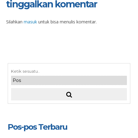
tinggalkan komentar
Silahkan
masuk
untuk bisa menulis komentar.
Pos-pos Terbaru