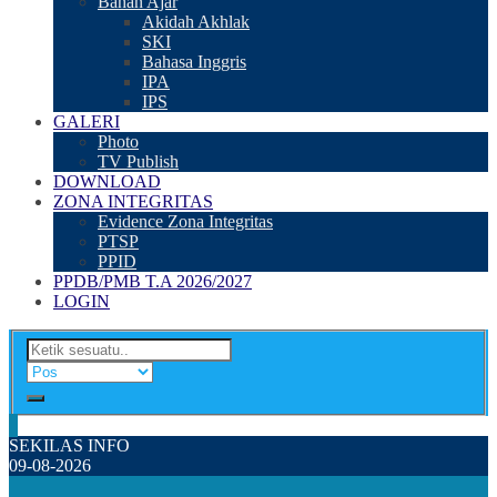
Bahan Ajar
Akidah Akhlak
SKI
Bahasa Inggris
IPA
IPS
GALERI
Photo
TV Publish
DOWNLOAD
ZONA INTEGRITAS
Evidence Zona Integritas
PTSP
PPID
PPDB/PMB T.A 2026/2027
LOGIN
SEKILAS INFO
09-08-2026