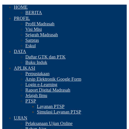
HOME
BERITA
PROFIL
Profil Madrasah
Visi Misi
Sejarah Madrasah
Sarpras
Eskul
DATA
Daftar GTK dan PTK
Buku Induk
APLIKASI
Perpustakaan
Arsip Elektronik Google Form
Login e-Learning
Raport Digital Madrasah
Jelajah Ilmu
PTSP
Layanan PTSP
Simulasi Layanan PTSP
UJIAN
Pelaksanaan Ujian Online
Bahan Ajar