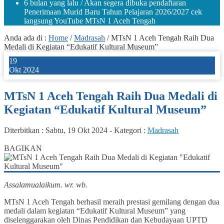
6 bulan yang lalu
/ Akan segera dibuka pendaftaran
Penerimaan Murid Baru Tahun Pelajaran 2026/2027 cek
langsung YouTube MTsN 1 Aceh Tengah
Anda ada di :
Home
/
Madrasah
/
MTsN 1 Aceh Tengah Raih Dua
Medali di Kegiatan “Edukatif Kultural Museum”
19
Okt 2024
MTsN 1 Aceh Tengah Raih Dua Medali di
Kegiatan “Edukatif Kultural Museum”
Diterbitkan :
Sabtu, 19 Okt 2024
-
Kategori :
Madrasah
0
BAGIKAN
Assalamualaikum. wr. wb.
MTsN 1 Aceh Tengah berhasil meraih prestasi gemilang dengan dua
medali dalam kegiatan “Edukatif Kultural Museum” yang
diselenggarakan oleh Dinas Pendidikan dan Kebudayaan UPTD