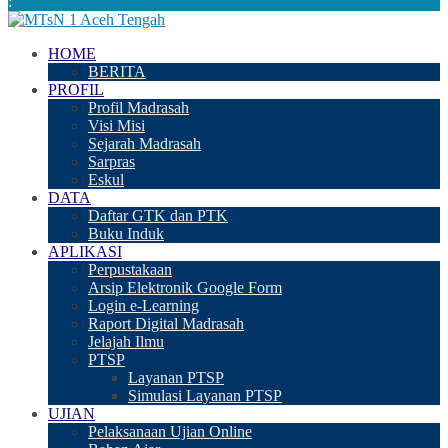
:
HOME
BERITA
PROFIL
Profil Madrasah
Visi Misi
Sejarah Madrasah
Sarpras
Eskul
DATA
Daftar GTK dan PTK
Buku Induk
APLIKASI
Perpustakaan
Arsip Elektronik Google Form
Login e-Learning
Raport Digital Madrasah
Jelajah Ilmu
PTSP
Layanan PTSP
Simulasi Layanan PTSP
UJIAN
Pelaksanaan Ujian Online