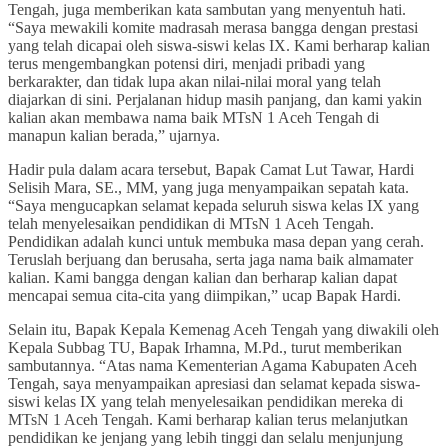
Tengah, juga memberikan kata sambutan yang menyentuh hati.
“Saya mewakili komite madrasah merasa bangga dengan prestasi
yang telah dicapai oleh siswa-siswi kelas IX. Kami berharap kalian
terus mengembangkan potensi diri, menjadi pribadi yang
berkarakter, dan tidak lupa akan nilai-nilai moral yang telah
diajarkan di sini. Perjalanan hidup masih panjang, dan kami yakin
kalian akan membawa nama baik MTsN 1 Aceh Tengah di
manapun kalian berada,” ujarnya.
Hadir pula dalam acara tersebut, Bapak Camat Lut Tawar, Hardi
Selisih Mara, SE., MM, yang juga menyampaikan sepatah kata.
“Saya mengucapkan selamat kepada seluruh siswa kelas IX yang
telah menyelesaikan pendidikan di MTsN 1 Aceh Tengah.
Pendidikan adalah kunci untuk membuka masa depan yang cerah.
Teruslah berjuang dan berusaha, serta jaga nama baik almamater
kalian. Kami bangga dengan kalian dan berharap kalian dapat
mencapai semua cita-cita yang diimpikan,” ucap Bapak Hardi.
Selain itu, Bapak Kepala Kemenag Aceh Tengah yang diwakili oleh
Kepala Subbag TU, Bapak Irhamna, M.Pd., turut memberikan
sambutannya. “Atas nama Kementerian Agama Kabupaten Aceh
Tengah, saya menyampaikan apresiasi dan selamat kepada siswa-
siswi kelas IX yang telah menyelesaikan pendidikan mereka di
MTsN 1 Aceh Tengah. Kami berharap kalian terus melanjutkan
pendidikan ke jenjang yang lebih tinggi dan selalu menjunjung