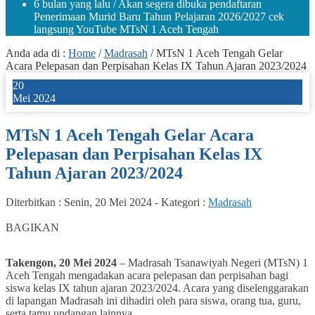
6 bulan yang lalu
/ Akan segera dibuka pendaftaran
Penerimaan Murid Baru Tahun Pelajaran 2026/2027 cek
langsung YouTube MTsN 1 Aceh Tengah
Anda ada di :
Home
/
Madrasah
/
MTsN 1 Aceh Tengah Gelar
Acara Pelepasan dan Perpisahan Kelas IX Tahun Ajaran 2023/2024
20
Mei 2024
MTsN 1 Aceh Tengah Gelar Acara
Pelepasan dan Perpisahan Kelas IX
Tahun Ajaran 2023/2024
Diterbitkan :
Senin, 20 Mei 2024
-
Kategori :
Madrasah
0
BAGIKAN
Takengon, 20 Mei 2024
– Madrasah Tsanawiyah Negeri (MTsN) 1
Aceh Tengah mengadakan acara pelepasan dan perpisahan bagi
siswa kelas IX tahun ajaran 2023/2024. Acara yang diselenggarakan
di lapangan Madrasah ini dihadiri oleh para siswa, orang tua, guru,
serta tamu undangan lainnya.