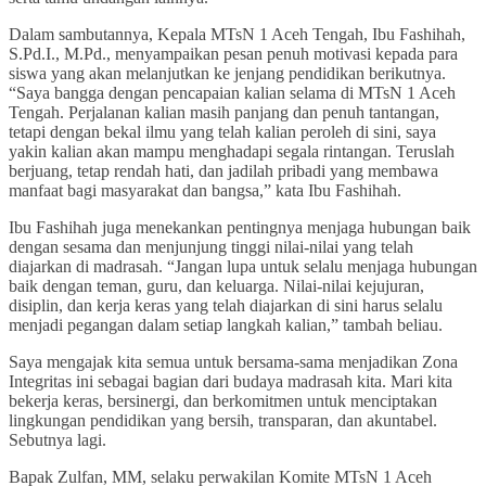
Dalam sambutannya, Kepala MTsN 1 Aceh Tengah, Ibu Fashihah,
S.Pd.I., M.Pd., menyampaikan pesan penuh motivasi kepada para
siswa yang akan melanjutkan ke jenjang pendidikan berikutnya.
“Saya bangga dengan pencapaian kalian selama di MTsN 1 Aceh
Tengah. Perjalanan kalian masih panjang dan penuh tantangan,
tetapi dengan bekal ilmu yang telah kalian peroleh di sini, saya
yakin kalian akan mampu menghadapi segala rintangan. Teruslah
berjuang, tetap rendah hati, dan jadilah pribadi yang membawa
manfaat bagi masyarakat dan bangsa,” kata Ibu Fashihah.
Ibu Fashihah juga menekankan pentingnya menjaga hubungan baik
dengan sesama dan menjunjung tinggi nilai-nilai yang telah
diajarkan di madrasah. “Jangan lupa untuk selalu menjaga hubungan
baik dengan teman, guru, dan keluarga. Nilai-nilai kejujuran,
disiplin, dan kerja keras yang telah diajarkan di sini harus selalu
menjadi pegangan dalam setiap langkah kalian,” tambah beliau.
Saya mengajak kita semua untuk bersama-sama menjadikan Zona
Integritas ini sebagai bagian dari budaya madrasah kita. Mari kita
bekerja keras, bersinergi, dan berkomitmen untuk menciptakan
lingkungan pendidikan yang bersih, transparan, dan akuntabel.
Sebutnya lagi.
Bapak Zulfan, MM, selaku perwakilan Komite MTsN 1 Aceh