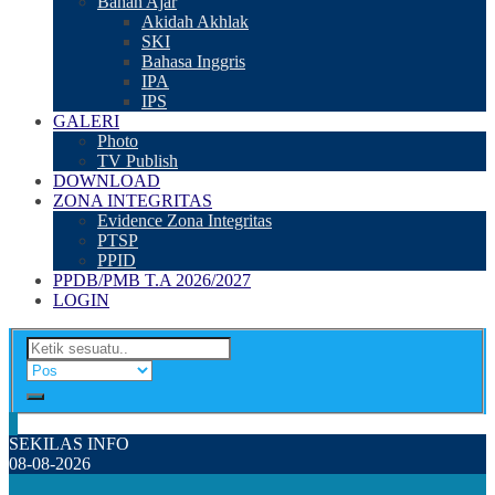
Bahan Ajar
Akidah Akhlak
SKI
Bahasa Inggris
IPA
IPS
GALERI
Photo
TV Publish
DOWNLOAD
ZONA INTEGRITAS
Evidence Zona Integritas
PTSP
PPID
PPDB/PMB T.A 2026/2027
LOGIN
SEKILAS INFO
08-08-2026