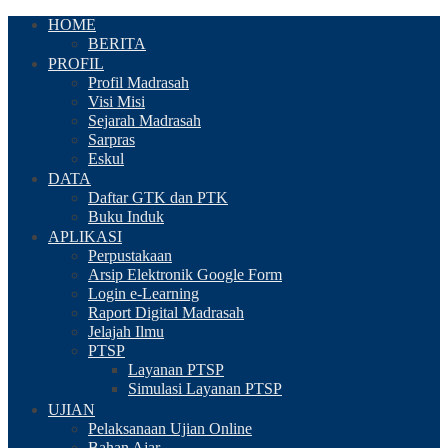
HOME
BERITA
PROFIL
Profil Madrasah
Visi Misi
Sejarah Madrasah
Sarpras
Eskul
DATA
Daftar GTK dan PTK
Buku Induk
APLIKASI
Perpustakaan
Arsip Elektronik Google Form
Login e-Learning
Raport Digital Madrasah
Jelajah Ilmu
PTSP
Layanan PTSP
Simulasi Layanan PTSP
UJIAN
Pelaksanaan Ujian Online
Bahan Ajar