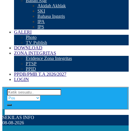
Bahan Ajar
Akidah Akhlak
SKI
Bahasa Inggris
IPA
IPS
GALERI
Photo
TV Publish
DOWNLOAD
ZONA INTEGRITAS
Evidence Zona Integritas
PTSP
PPID
PPDB/PMB T.A 2026/2027
LOGIN
SEKILAS INFO
08-08-2026