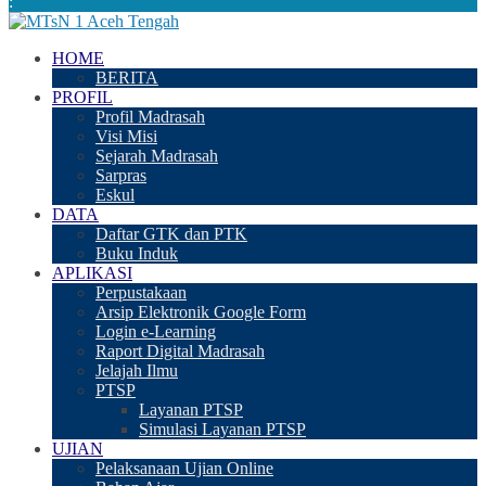
:
HOME
BERITA
PROFIL
Profil Madrasah
Visi Misi
Sejarah Madrasah
Sarpras
Eskul
DATA
Daftar GTK dan PTK
Buku Induk
APLIKASI
Perpustakaan
Arsip Elektronik Google Form
Login e-Learning
Raport Digital Madrasah
Jelajah Ilmu
PTSP
Layanan PTSP
Simulasi Layanan PTSP
UJIAN
Pelaksanaan Ujian Online