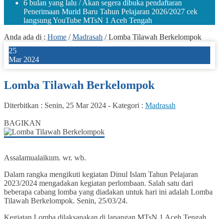
6 bulan yang lalu
/ Akan segera dibuka pendaftaran
Penerimaan Murid Baru Tahun Pelajaran 2026/2027 cek
langsung YouTube MTsN 1 Aceh Tengah
Anda ada di :
Home
/
Madrasah
/
Lomba Tilawah Berkelompok
25
Mar 2024
Lomba Tilawah Berkelompok
Diterbitkan :
Senin, 25 Mar 2024
-
Kategori :
Madrasah
0
BAGIKAN
Assalamualaikum. wr. wb.
Dalam rangka mengikuti kegiatan Dinul Islam Tahun Pelajaran
2023/2024 mengadakan kegiatan perlombaan. Salah satu dari
beberapa cabang lomba yang diadakan untuk hari ini adalah Lomba
Tilawah Berkelompok. Senin, 25/03/24.
Kegiatan Lomba dilaksanakan di lapangan MTsN 1 Aceh Tengah