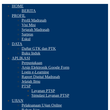
HOME
BERITA
PROFIL
Profil Madrasah
Visi Misi
Sejarah Madrasah
Sarpras
Eskul
DATA
Daftar GTK dan PTK
Buku Induk
APLIKASI
Perpustakaan
Arsip Elektronik Google Form
Login e-Learning
Raport Digital Madrasah
Jelajah Ilmu
PTSP
Layanan PTSP
Simulasi Layanan PTSP
UJIAN
Pelaksanaan Ujian Online
Bahan Ajar