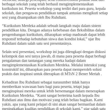
berbagai sekolah yang telah berhasil mengimplementasikan
kurikulum ini. Peserta workshop yang terdiri dari para guru, kepala
sekolah, dan pengawas pendidikan tampak antusias mengikuti setiap
sesi yang disampaikan oleh Ibu Ruhdiani.
“Kurikulum Merdeka adalah sebuah langkah maju dalam sistem
pendidikan kita. Dengan adanya kebebasan dan fleksibilitas dalam
pengembangan kurikulum, diharapkan setiap madrasah dapat lebih
responsif terhadap kebutuhan siswa dan kondisi lokal,” ujar Ibu
Ruhdiani dalam salah satu sesi presentasinya.
Selain sesi presentasi, workshop ini juga dilengkapi dengan diskusi
kelompok dan sesi tanya jawab, di mana para peserta dapat berbagi
pengalaman dan tantangan yang mereka hadapi dalam
mengimplementasikan Kurikulum Merdeka. Melalui interaksi yang
konstruktif ini, diharapkan para peserta dapat memperoleh solusi
praktis dan inspirasi untuk diterapkan di MTsN 2 Bener Meriah .
Kehadiran Ibu Ruhdiani sebagai narasumber tidak hanya
memberikan wawasan baru bagi para peserta, tetapi juga
menginspirasi mereka untuk lebih bersemangat dalam menerapkan
Kurikulum Merdeka. “Kami sangat berterima kasih kepada Ibu
Ruhdiani atas ilmu dan motivasi yang telah beliau bagikan. Kami
yakin, apa yang kami pelajari di sini akan sangat bermanfaat dalam
meningkatkan kualitas pendidikan di sekolah kami,” ujar salah satu