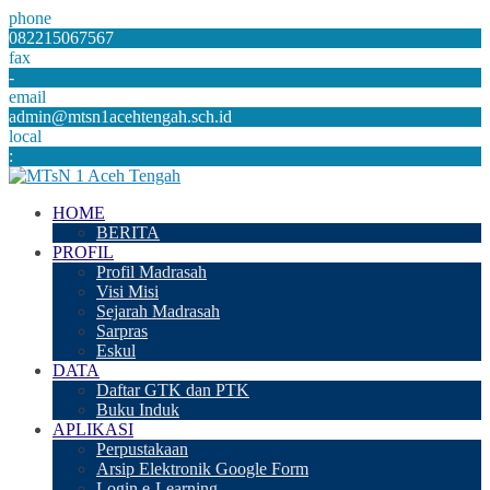
phone
082215067567
fax
-
email
admin@mtsn1acehtengah.sch.id
local
:
HOME
BERITA
PROFIL
Profil Madrasah
Visi Misi
Sejarah Madrasah
Sarpras
Eskul
DATA
Daftar GTK dan PTK
Buku Induk
APLIKASI
Perpustakaan
Arsip Elektronik Google Form
Login e-Learning