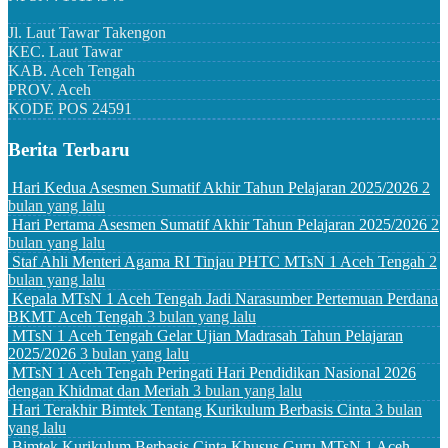
Jl. Laut Tawar Takengon
KEC.
Laut Tawar
KAB.
Aceh Tengah
PROV.
Aceh
KODE POS
24591
Berita Terbaru
Hari Kedua Asesmen Sumatif Akhir Tahun Pelajaran 2025/2026
2
bulan yang lalu
Hari Pertama Asesmen Sumatif Akhir Tahun Pelajaran 2025/2026
2
bulan yang lalu
Staf Ahli Menteri Agama RI Tinjau PHTC MTsN 1 Aceh Tengah
2
bulan yang lalu
Kepala MTsN 1 Aceh Tengah Jadi Narasumber Pertemuan Perdana
BKMT Aceh Tengah
3 bulan yang lalu
MTsN 1 Aceh Tengah Gelar Ujian Madrasah Tahun Pelajaran
2025/2026
3 bulan yang lalu
MTsN 1 Aceh Tengah Peringati Hari Pendidikan Nasional 2026
dengan Khidmat dan Meriah
3 bulan yang lalu
Hari Terakhir Bimtek Tentang Kurikulum Berbasis Cinta
3 bulan
yang lalu
Bimtek Kurikulum Berbasis Cinta Khusus Guru MTsN 1 Aceh