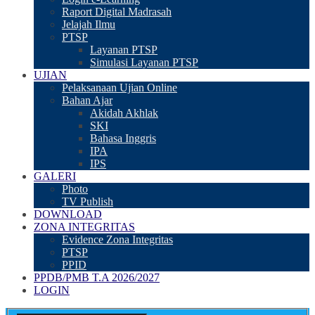
Raport Digital Madrasah
Jelajah Ilmu
PTSP
Layanan PTSP
Simulasi Layanan PTSP
UJIAN
Pelaksanaan Ujian Online
Bahan Ajar
Akidah Akhlak
SKI
Bahasa Inggris
IPA
IPS
GALERI
Photo
TV Publish
DOWNLOAD
ZONA INTEGRITAS
Evidence Zona Integritas
PTSP
PPID
PPDB/PMB T.A 2026/2027
LOGIN