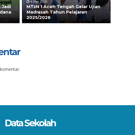
4 Mei 2026
 Jadi
MTsN 1 Aceh Tengah Gelar Ujian
rdana
Madrasah Tahun Pelajaran
2025/2026
entar
 komentar.
Data Sekolah