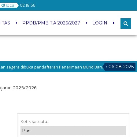
local
02
:
18
57
ITAS
PPDB/PMB T.A 2026/2027
LOGIN
06-08-2026
daftaran Penerimaan Murid Baru Tahun Pelajaran 2026/2027 cek langsun
lajaran 2025/2026