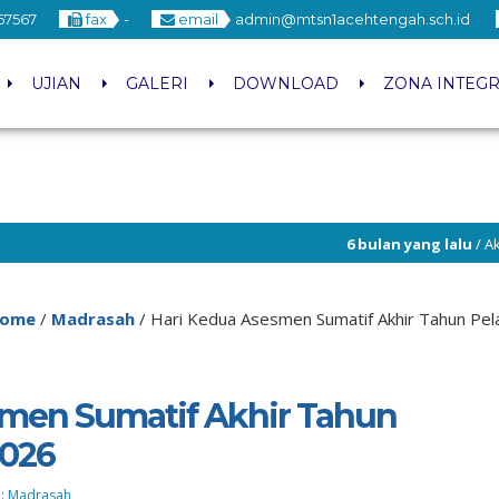
67567
fax
-
email
admin@mtsn1acehtengah.sch.id
UJIAN
GALERI
DOWNLOAD
ZONA INTEGR
6 bulan yang lalu
/ Akan segera dibuka pen
MTsN 1 Aceh Tengah
ome
/
Madrasah
/
Hari Kedua Asesmen Sumatif Akhir Tahun Pe
smen Sumatif Akhir Tahun
2026
 :
Madrasah