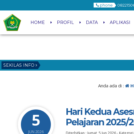
phone
0822150
HOME
PROFIL
DATA
APLIKASI
SEKILAS INFO
Anda ada di :
H
Hari Kedua Ase
5
Pelajaran 2025/
JUN 2026
Diterbitkan :
Jumat, 5 Jun 2026
-
Kategori