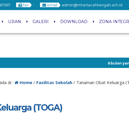
67567
fax
-
email
admin@mtsn1acehtengah.sch.id
UJIAN
GALERI
DOWNLOAD
ZONA INTEGR
6 bulan yang lalu
/ 
ada di :
Home
/
Fasilitas Sekolah
/
Tanaman Obat Keluarga 
eluarga (TOGA)