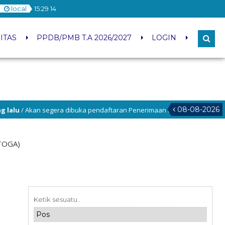
local
15
:
29
14
ITAS
PPDB/PMB T.A 2026/2027
LOGIN
08-08-2026
Akan segera dibuka pendaftaran Penerimaan Murid Baru Tahun Pelajara
(TOGA)