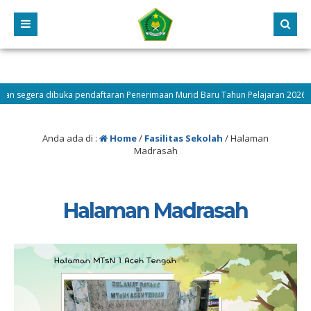
segera dibuka pendaftaran Penerimaan Murid Baru Tahun Pelajaran 2026/2027 
gah
Anda ada di :
Home
/
Fasilitas Sekolah
/
Halaman
Madrasah
Halaman Madrasah