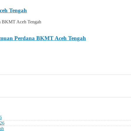
ceh Tengah
temuan Perdana BKMT Aceh Tengah
6
026
ah