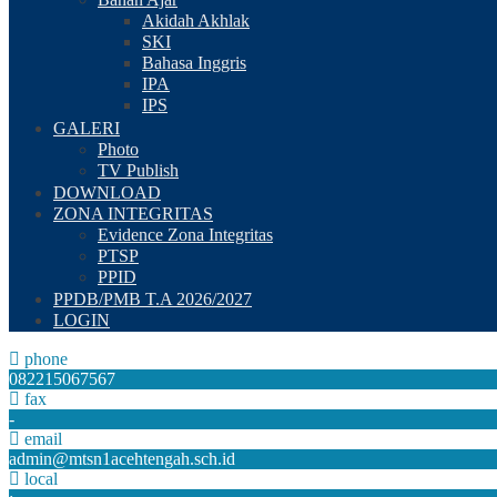
Akidah Akhlak
SKI
Bahasa Inggris
IPA
IPS
GALERI
Photo
TV Publish
DOWNLOAD
ZONA INTEGRITAS
Evidence Zona Integritas
PTSP
PPID
PPDB/PMB T.A 2026/2027
LOGIN
phone
082215067567
fax
-
email
admin@mtsn1acehtengah.sch.id
local