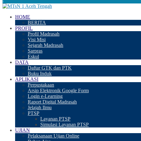
:
HOME
BERITA
PROFIL
Profil Madrasah
Visi Misi
Sejarah Madrasah
Sarpras
Eskul
DATA
Daftar GTK dan PTK
Buku Induk
APLIKASI
Perpustakaan
Arsip Elektronik Google Form
Login e-Learning
Raport Digital Madrasah
Jelajah Ilmu
PTSP
Layanan PTSP
Simulasi Layanan PTSP
UJIAN
Pelaksanaan Ujian Online