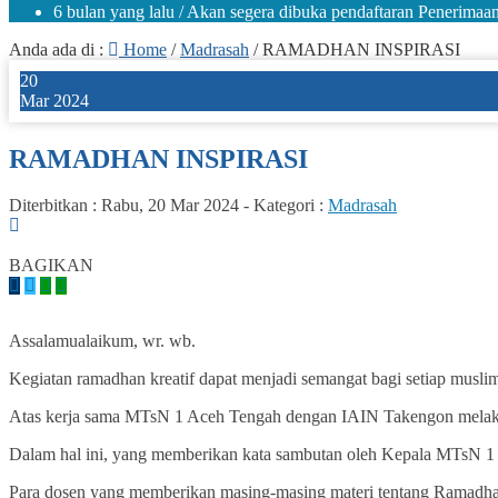
6 bulan yang lalu
/ Akan segera dibuka pendaftaran Penerima
Anda ada di :
Home
/
Madrasah
/
RAMADHAN INSPIRASI
20
Mar 2024
RAMADHAN INSPIRASI
Diterbitkan :
Rabu, 20 Mar 2024
-
Kategori :
Madrasah
0
BAGIKAN
Assalamualaikum, wr. wb.
Kegiatan ramadhan kreatif dapat menjadi semangat bagi setiap musl
Atas kerja sama MTsN 1 Aceh Tengah dengan IAIN Takengon melakuk
Dalam hal ini, yang memberikan kata sambutan oleh Kepala MTsN 1 
Para dosen yang memberikan masing-masing materi tentang Ramadhan 