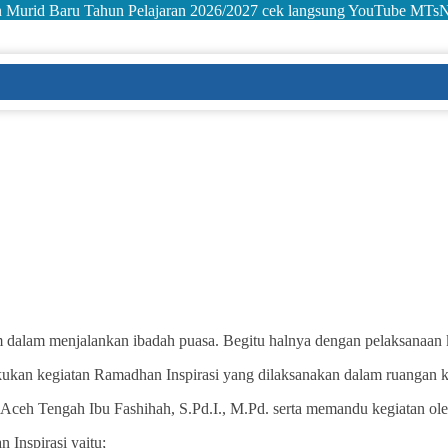
an Murid Baru Tahun Pelajaran 2026/2027 cek langsung YouTube MTs
im dalam menjalankan ibadah puasa. Begitu halnya dengan pelaksanaan
an kegiatan Ramadhan Inspirasi yang dilaksanakan dalam ruangan ke
Aceh Tengah Ibu Fashihah, S.Pd.I., M.Pd. serta memandu kegiatan o
Inspirasi yaitu;