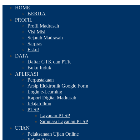
HOME
BERITA
PROFIL
Profil Madrasah
Visi Misi
Sejarah Madrasah
Sarpras
Eskul
DATA
Daftar GTK dan PTK
Buku Induk
APLIKASI
Perpustakaan
Arsip Elektronik Google Form
Login e-Learning
Raport Digital Madrasah
Jelajah Ilmu
PTSP
Layanan PTSP
Simulasi Layanan PTSP
UJIAN
Pelaksanaan Ujian Online
Bahan Ajar