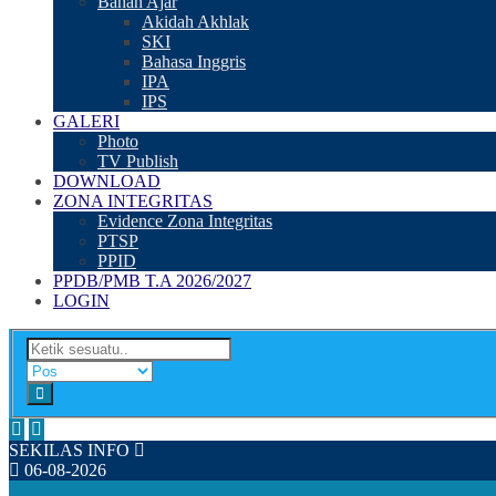
Bahan Ajar
Akidah Akhlak
SKI
Bahasa Inggris
IPA
IPS
GALERI
Photo
TV Publish
DOWNLOAD
ZONA INTEGRITAS
Evidence Zona Integritas
PTSP
PPID
PPDB/PMB T.A 2026/2027
LOGIN
SEKILAS INFO
06-08-2026