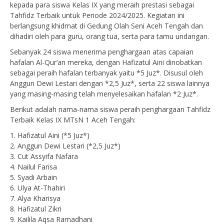
kepada para siswa Kelas IX yang meraih prestasi sebagai
Tahfidz Terbaik untuk Periode 2024/2025. Kegiatan ini
berlangsung khidmat di Gedung Olah Seni Aceh Tengah dan
dihadiri oleh para guru, orang tua, serta para tamu undangan.
Sebanyak 24 siswa menerima penghargaan atas capaian
hafalan Al-Qur’an mereka, dengan Hafizatul Aini dinobatkan
sebagai peraih hafalan terbanyak yaitu *5 Juz*. Disusul oleh
Anggun Dewi Lestari dengan *2,5 Juz*, serta 22 siswa lainnya
yang masing-masing telah menyelesaikan hafalan *2 Juz*.
Berikut adalah nama-nama siswa peraih penghargaan Tahfidz
Terbaik Kelas IX MTsN 1 Aceh Tengah:
1. Hafizatul Aini (*5 Juz*)
2. Anggun Dewi Lestari (*2,5 Juz*)
3. Cut Assyifa Nafara
4. Nailul Farisa
5. Syadi Arbain
6. Ulya At-Thahiri
7. Alya Kharisya
8. Hafizatul Zikri
9. Kailila Aqsa Ramadhani