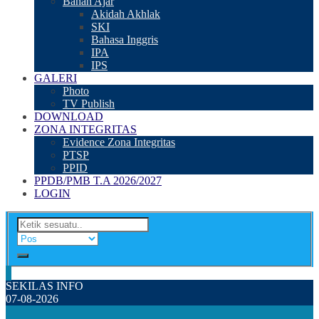
Bahan Ajar
Akidah Akhlak
SKI
Bahasa Inggris
IPA
IPS
GALERI
Photo
TV Publish
DOWNLOAD
ZONA INTEGRITAS
Evidence Zona Integritas
PTSP
PPID
PPDB/PMB T.A 2026/2027
LOGIN
SEKILAS INFO
07-08-2026