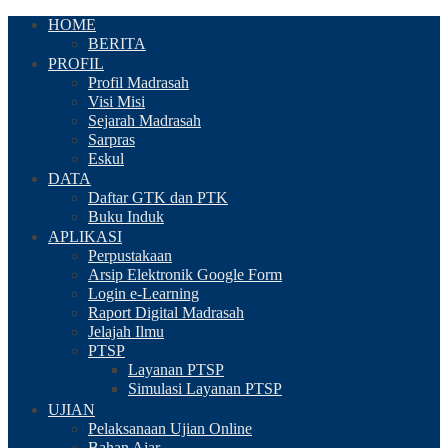
HOME
BERITA
PROFIL
Profil Madrasah
Visi Misi
Sejarah Madrasah
Sarpras
Eskul
DATA
Daftar GTK dan PTK
Buku Induk
APLIKASI
Perpustakaan
Arsip Elektronik Google Form
Login e-Learning
Raport Digital Madrasah
Jelajah Ilmu
PTSP
Layanan PTSP
Simulasi Layanan PTSP
UJIAN
Pelaksanaan Ujian Online
Bahan Ajar