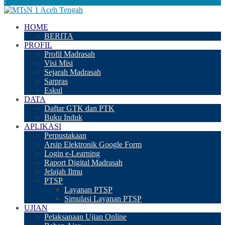
:
HOME
BERITA
PROFIL
Profil Madrasah
Visi Misi
Sejarah Madrasah
Sarpras
Eskul
DATA
Daftar GTK dan PTK
Buku Induk
APLIKASI
Perpustakaan
Arsip Elektronik Google Form
Login e-Learning
Raport Digital Madrasah
Jelajah Ilmu
PTSP
Layanan PTSP
Simulasi Layanan PTSP
UJIAN
Pelaksanaan Ujian Online