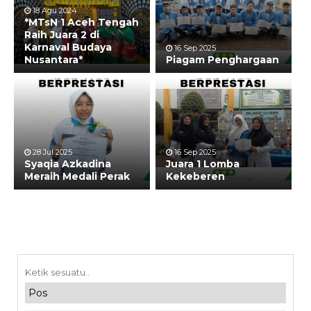
18 Agu 2024
*MTsN 1 Aceh Tengah
Raih Juara 2 di
Karnaval Budaya
16 Sep 2025
Nusantara*
Piagam Penghargaan
28 Jul 2025
16 Sep 2025
Syaqia Azkadina
Juara 1 Lomba
Meraih Medali Perak
Kekeberen