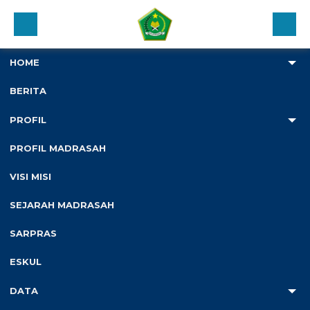
HOME
BERITA
6
PROFIL
Anda ada di :
Home
/
Pengumuman
/
Kelulusan Kelas IX
PROFIL MADRASAH
Tahun Pelajaran 2025/2026
VISI MISI
Kelulusan Kelas IX Tahun
SEJARAH MADRASAH
Pelajaran 2025/2026
SARPRAS
Diterbitkan :
Selasa, 2 Jun 2026
ESKUL
DATA