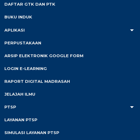
DAFTAR GTK DAN PTK
Silahkan klik dan download link dibawah ini 👇👇👇👇
BUKU INDUK
KELULUSAN KELAS IX 2026
APLIKASI
PERPUSTAKAAN
ARSIP ELEKTRONIK GOOGLE FORM
LOGIN E-LEARNING
RAPORT DIGITAL MADRASAH
JELAJAH ILMU
PTSP
LAYANAN PTSP
Pos-pos Terbaru
SIMULASI LAYANAN PTSP