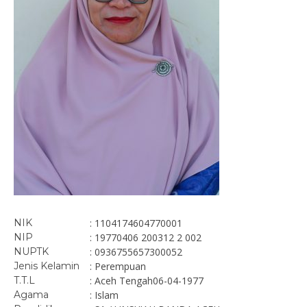
NIK
: 1104174604770001
NIP
: 19770406 200312 2 002
NUPTK
: 0936755657300052
Jenis Kelamin
: Perempuan
T.T.L
: Aceh Tengah06-04-1977
Agama
: Islam