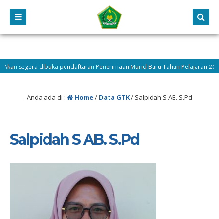
n segera dibuka pendaftaran Penerimaan Murid Baru Tahun Pelajaran 2026/202
engah
Anda ada di :
Home
/
Data GTK
/
Salpidah S AB. S.Pd
Salpidah S AB. S.Pd