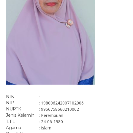
NIK
:
NIP
: 198006242007102006
NUPTK
: 9956758660210062
Jenis Kelamin
: Perempuan
T.T.L
: 24-06-1980
Agama
: Islam