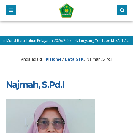
urid Baru Tahun Pelajaran 2026/2027 cek langsung YouTube MTsN 1 Aceh Ten
Anda ada di :
Home
/
Data GTK
/
Najmah, S.Pd.I
Najmah, S.Pd.I