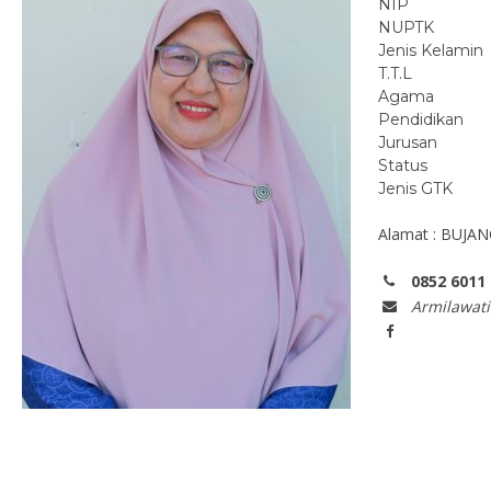
NIP
NUPTK
Jenis Kelamin
T.T.L
Agama
Pendidikan
Jurusan
Status
Jenis GTK
Alamat : BUJA
0852 6011
Armilawat