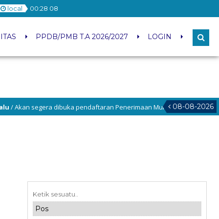
local
00
:
28
08
ITAS
PPDB/PMB T.A 2026/2027
LOGIN
08-08-2026
an segera dibuka pendaftaran Penerimaan Murid Baru Tahun Pelajaran 