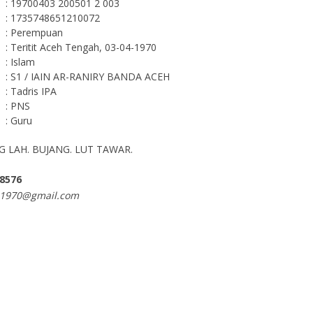
: 19700403 200501 2 003
: 1735748651210072
: Perempuan
: Teritit Aceh Tengah, 03-04-1970
: Islam
: S1 / IAIN AR-RANIRY BANDA ACEH
: Tadris IPA
: PNS
: Guru
NG LAH. BUJANG. LUT TAWAR.
 8576
i1970@gmail.com