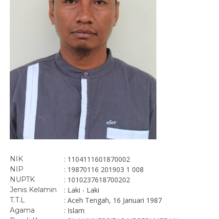
NIK
: 1104111601870002
NIP
: 19870116 201903 1 008
NUPTK
: 1010237618700202
Jenis Kelamin
: Laki - Laki
T.T.L
: Aceh Tengah, 16 Januari 1987
Agama
: Islam