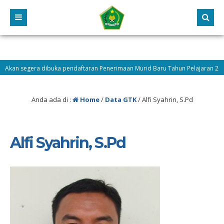
an segera dibuka pendaftaran Penerimaan Murid Baru Tahun Pelajaran 2026/2
Tengah
Anda ada di :
Home
/
Data GTK
/
Alfi Syahrin, S.Pd
Alfi Syahrin, S.Pd