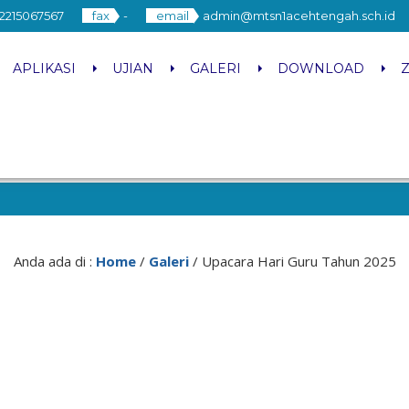
2215067567
fax
-
email
admin@mtsn1acehtengah.sch.id
APLIKASI
UJIAN
GALERI
DOWNLOAD
Anda ada di :
Home
/
Galeri
/
Upacara Hari Guru Tahun 2025