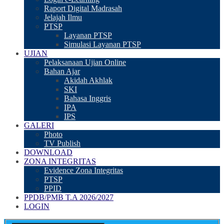
Raport Digital Madrasah
Jelajah Ilmu
PTSP
Layanan PTSP
Simulasi Layanan PTSP
UJIAN
Pelaksanaan Ujian Online
Bahan Ajar
Akidah Akhlak
SKI
Bahasa Inggris
IPA
IPS
GALERI
Photo
TV Publish
DOWNLOAD
ZONA INTEGRITAS
Evidence Zona Integritas
PTSP
PPID
PPDB/PMB T.A 2026/2027
LOGIN