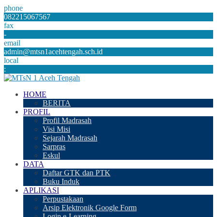
phone
082215067567
fax
-
email
admin@mtsn1acehtengah.sch.id
local
:
HOME
BERITA
PROFIL
Profil Madrasah
Visi Misi
Sejarah Madrasah
Sarpras
Eskul
DATA
Daftar GTK dan PTK
Buku Induk
APLIKASI
Perpustakaan
Arsip Elektronik Google Form
Login e-Learning