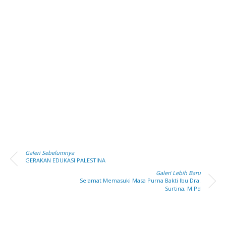
Galeri Sebelumnya
GERAKAN EDUKASI PALESTINA
Galeri Lebih Baru
Selamat Memasuki Masa Purna Bakti Ibu Dra.
Surtina, M.Pd