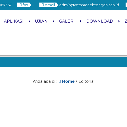
067567
fax
-
email
admin@mtsn1acehtengah.sch.id
APLIKASI
UJIAN
GALERI
DOWNLOAD
Anda ada di :
Home
/
Editorial